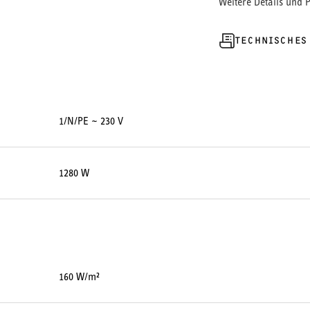
Weitere Details und 
TECHNISCHES
1/N/PE ~ 230 V
1280 W
160 W/m²