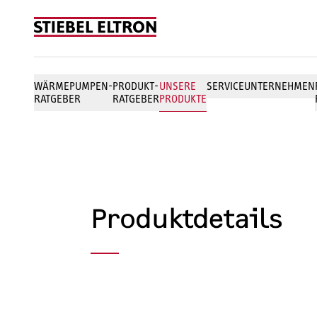
Skip to content
WÄRMEPUMPEN-
PRODUKT-
UNSERE
SERVICE
UNTERNEHMEN
RATGEBER
RATGEBER
PRODUKTE
Produktdetails