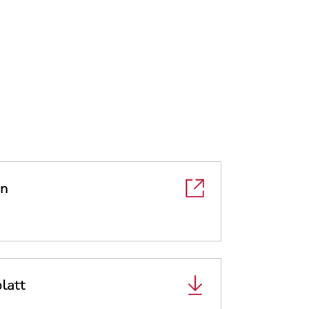
en
latt