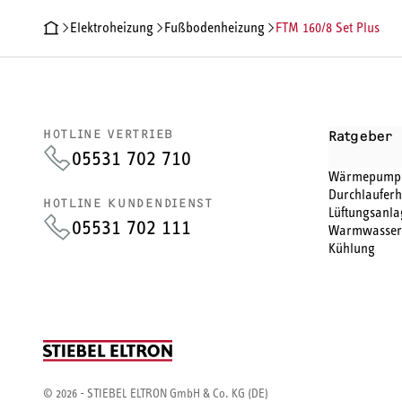
Elektroheizung
Fußbodenheizung
FTM 160/8 Set Plus
PRODUKTDETAILS
TECHNISCHE DATEN
DOKUMENTE
ZU
HOTLINE VERTRIEB
Ratgeber
05531 702 710
Wärmepump
Durchlauferh
HOTLINE KUNDENDIENST
Lüftungsanla
05531 702 111
Warmwasser
Kühlung
© 2026 - STIEBEL ELTRON GmbH & Co. KG (DE)