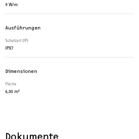
9 W/m
SERVICE
Serviceleistungen
Ausführungen
Schutzart (IP)
IPX7
Dimensionen
Fläche
6,00 m²
Dokumente