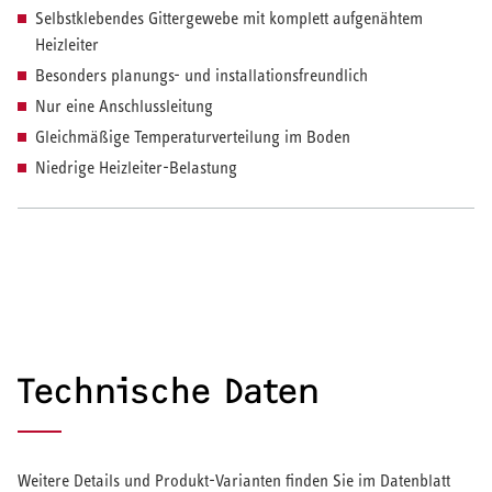
Selbstklebendes Gittergewebe mit komplett aufgenähtem
Heizleiter
HEIZEN UND KÜHLEN
Besonders planungs- und installationsfreundlich
Wärmepumpe
Nur eine Anschlussleitung
Gleichmäßige Temperaturverteilung im Boden
Puffer- und Trinkwarmwasserspeicher
Niedrige Heizleiter-Belastung
Regelung / Energiemanagement
Elektroheizung
Nachtspeicherheizung
Technische Daten
WARMWASSER
Durchlauferhitzer
Weitere Details und Produkt-Varianten finden Sie im Datenblatt