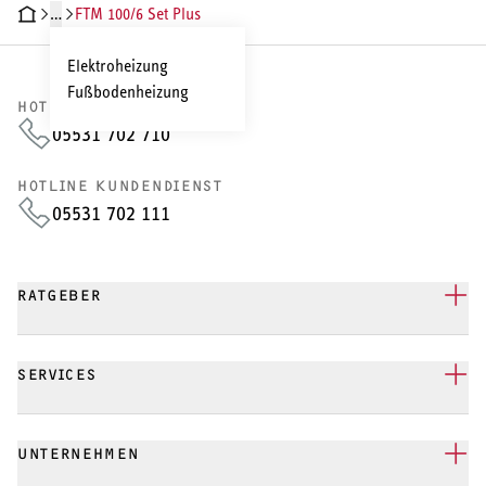
…
FTM 100/6 Set Plus
HNISCHE DATEN
DOKUMENTE
ZUBEHÖR
Elektroheizung
Fußbodenheizung
HOTLINE VERTRIEB
05531 702 710
HOTLINE KUNDENDIENST
05531 702 111
RATGEBER
SERVICES
UNTERNEHMEN