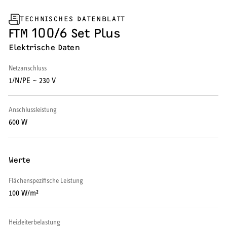
Warmwasserspeicher
TECHNISCHES DATENBLATT
FTM 100/6 Set Plus
Warmwasser-Wärmepumpe
Elektrische Daten
Wohnungsstationen
Netzanschluss
1/N/PE ~ 230 V
Kochendwassergeräte
Händetrockner
Anschlussleistung
600 W
Werte
LÜFTEN
Flächenspezifische Leistung
Lüftungsanlagen
100 W/m²
Heizleiterbelastung