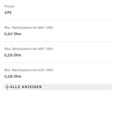
Wohnungsstationen
Phasen
Kochendwassergeräte
3/PE
Händetrockner
Max. Netzimpedanz bei 380V / 50Hz
0,247 Ohm
Max. Netzimpedanz bei 400V / 50Hz
LÜFTEN
0,235 Ohm
Lüftungsanlagen
Max. Netzimpedanz bei 415V / 50Hz
0,226 Ohm
ALLE ANZEIGEN
SERVICE
Serviceleistungen