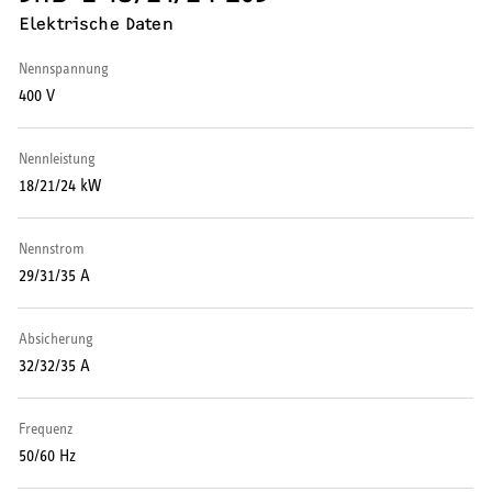
Puffer- und Trinkwarmwasserspeicher
Elektrische Daten
Regelung / Energiemanagement
Nennspannung
400 V
Elektroheizung
Nennleistung
Nachtspeicherheizung
18/21/24 kW
Nennstrom
29/31/35 A
WARMWASSER
Absicherung
Durchlauferhitzer
32/32/35 A
Warmwasserspeicher
Frequenz
Warmwasser-Wärmepumpen
50/60 Hz