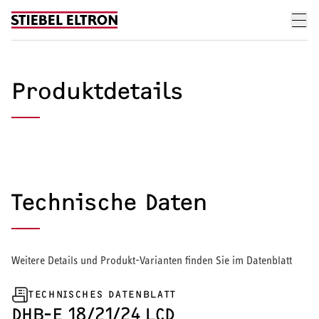
Skip to content
Produktdetails
Technische Daten
Weitere Details und Produkt-Varianten finden Sie im Datenblatt
HEIZEN UND KÜHLEN
Wärmepumpen
TECHNISCHES DATENBLATT
DHB-E 18/21/24 LCD