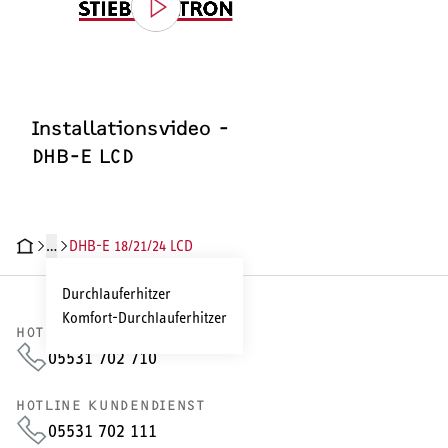
Installationsvideo -
DHB-E LCD
…
DHB-E 18/21/24 LCD
HNISCHE DATEN
DOKUMENTE
ZUBEHÖR
INSTALLATIONSVIDEO
Durchlauferhitzer
Komfort-Durchlauferhitzer
HOTLINE VERTRIEB
05531 702 710
HOTLINE KUNDENDIENST
05531 702 111